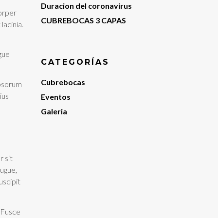
Duracion del coronavirus
corper
CUBREBOCAS 3 CAPAS
lacinia.
ugue
CATEGORÍAS
Cubrebocas
ipsorum
ius
Eventos
Galeria
 sit
augue,
uscipit
. Fusce