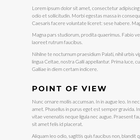
Lorem ipsum dolor sit amet, consectetur adipiscing e
odio et sollicitudin. Morbi egestas massa in conseq
Caesaris facere voluntate liceret: sese habere. Ma
Magna pars studiorum, prodita quaerimus. Fabio vel iu
laoreet rutrum faucibus.
Nihilne te nocturnum praesidium Palati, nihil urbis v
lingua Celtae, nostra Galli appellantur. Prima luce, 
Galliae in diem certam indicere.
POINT OF VIEW
Nunc ornare mollis accumsan. In in augue leo. In nec
amet. Phasellus in purus eget est semper gravida. 
vitae venenatis neque ligula nec augue. Praesent fau
sit amet felis id placerat.
Aliquam leo odio, sagittis quis faucibus non, blandit