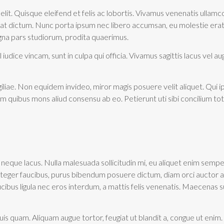
lit. Quisque eleifend et felis ac lobortis. Vivamus venenatis ullam
uat dictum. Nunc porta ipsum nec libero accumsan, eu molestie erat 
gna pars studiorum, prodita quaerimus.
dice vincam, sunt in culpa qui officia. Vivamus sagittis lacus vel a
igiliae. Non equidem invideo, miror magis posuere velit aliquet. Qui 
cum quibus mons aliud consensu ab eo. Petierunt uti sibi concilium tot
 neque lacus. Nulla malesuada sollicitudin mi, eu aliquet enim semper
Integer faucibus, purus bibendum posuere dictum, diam orci auctor 
cibus ligula nec eros interdum, a mattis felis venenatis. Maecenas s
 quis quam. Aliquam augue tortor, feugiat ut blandit a, congue ut enim