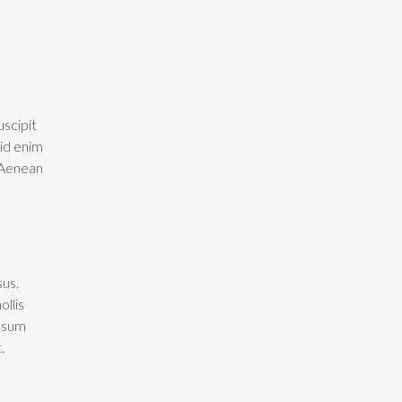
uscipit
 id enim
. Aenean
sus.
ollis
ipsum
.