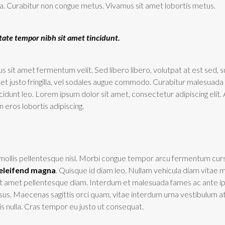
gula. Curabitur non congue metus. Vivamus sit amet lobortis metus.
ate tempor nibh sit amet tincidunt.
us sit amet fermentum velit. Sed libero libero, volutpat at est sed, s
et justo fringilla, vel sodales augue commodo. Curabitur malesuada
ncidunt leo. Lorem ipsum dolor sit amet, consectetur adipiscing elit
n eros lobortis adipiscing.
 mollis pellentesque nisl. Morbi congue tempor arcu fermentum cur
 eleifend magna
. Quisque id diam leo. Nullam vehicula diam vitae m
or sit amet pellentesque diam. Interdum et malesuada fames ac ante 
is risus. Maecenas sagittis orci quam, vitae interdum urna vestibulum at
is nulla. Cras tempor eu justo ut consequat.