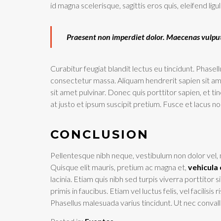
id magna scelerisque, sagittis eros quis, eleifend li
Praesent non imperdiet dolor. Maecenas vulput
Curabitur feugiat blandit lectus eu tincidunt. Phasell
consectetur massa. Aliquam hendrerit sapien sit am
sit amet pulvinar. Donec quis porttitor sapien, et ti
at justo et ipsum suscipit pretium. Fusce et lacus no
CONCLUSION
Pellentesque nibh neque, vestibulum non dolor vel,
Quisque elit mauris, pretium ac magna et,
vehicula
lacinia. Etiam quis nibh sed turpis viverra porttit
primis in faucibus. Etiam vel luctus felis, vel facilis
Phasellus malesuada varius tincidunt. Ut nec convall