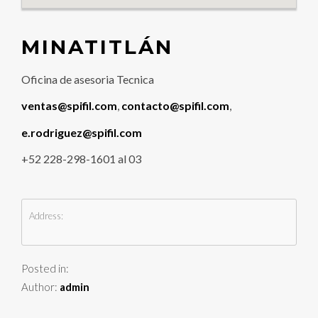
MINATITLÁN
Oficina de asesoria Tecnica
ventas@spifil.com
,
contacto@spifil.com
,
e.rodriguez@spifil.com
+52 228-298-1601 al 03
Address:
Posted in:
Author:
admin